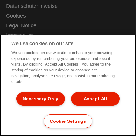
Datenschutzhinweise
Cookies
Legal Notice
Impressum
We use cookies on our site…
Meine Daten verwalten
We use cookies on our website to enhance your browsing
Kundenservice
experience by remembering your preferences and repeat
Karriere
visits. By clicking “Accept All Cookies”, you agree to the
storing of cookies on your device to enhance site
Hinweise zum Verpackungsrecycling
navigation, analyse site usage, and assist in our marketing
efforts.
Garantiebedingungen
Konformitätserklärungen
Necessary Only
Accept All
Sitemap
© 2026 ACCO Brands. All Rights Reserved.
Cookie Settings