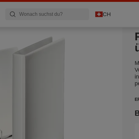
CH
M
V
i
p
E
B