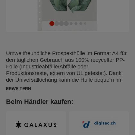
Umweltfreundliche Prospekthülle im Format A4 für
den täglichen Gebrauch aus 100% recycelter PP-
Folie (Industrieabfälle/Abfälle oder
Produktionsreste, extern von UL getestet). Dank
der Universallochung kann die Hülle bequem im
Ordner oder Ringbuch abgelegt werden. Das
ERWEITERN
gesamte Produkt kann wiederverwendet und
erneut recycelt werden. Auch die
Beim Händler kaufen:
Kartonverpackung besteht zu 100% aus
recyceltem Material und ist recycelbar. Hergestellt
in Europa.