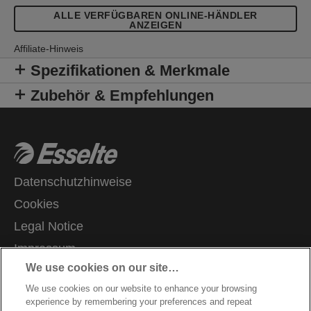
ALLE VERFÜGBAREN ONLINE-HÄNDLER
ANZEIGEN
Affiliate-Hinweis
Spezifikationen & Merkmale
Zubehör & Empfehlungen
Datenschutzhinweise
Cookies
Legal Notice
Impressum
We use cookies on our site…
Meine Daten verwalten
We use cookies on our website to enhance your browsing
Kundenservice
experience by remembering your preferences and repeat