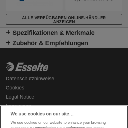
geprüft und UL-zertifiziert, 100 % recycelbar.
ALLE VERFÜGBAREN ONLINE-HÄNDLER
ANZEIGEN
Spezifikationen & Merkmale
Zubehör & Empfehlungen
Datenschutzhinweise
Cookies
Legal Notice
Impressum
We use cookies on our site…
Meine Daten verwalten
We use cookies on our website to enhance your browsing
Kundenservice
experience by remembering your preferences and repeat