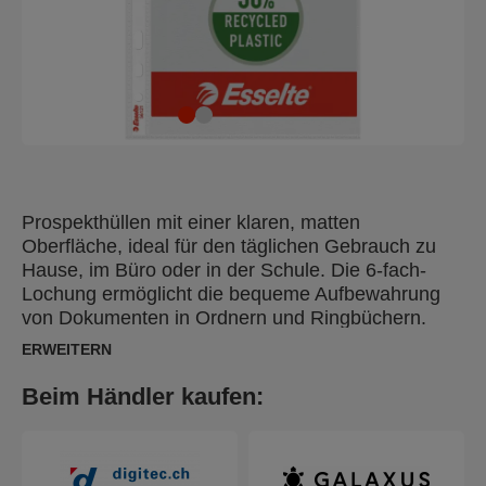
Prospekthüllen mit einer klaren, matten
Oberfläche, ideal für den täglichen Gebrauch zu
Hause, im Büro oder in der Schule. Die 6-fach-
Lochung ermöglicht die bequeme Aufbewahrung
von Dokumenten in Ordnern und Ringbüchern.
Dank der Öffnung oben ist der Zugriff auf die
ERWEITERN
Unterlagen sehr einfach und erspart das
zusätzliche Öffnen der Ordnermechanik.
Beim Händler kaufen:
Dokumentenechtes und säurefreies Material
gewährleistet den langfristigen Schutz der
Dokumente. Hergestellt aus 30% vor Gebrauch
recyceltem PP-Kunststoff (Polypropylen), extern