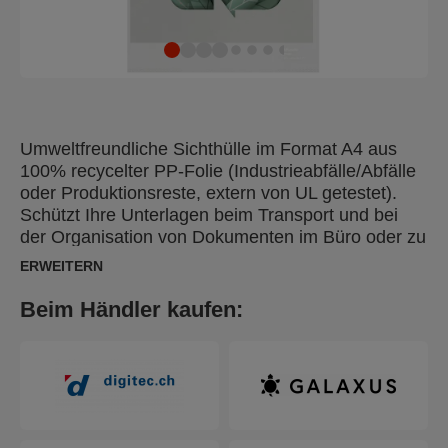
Umweltfreundliche Sichthülle im Format A4 aus
100% recycelter PP-Folie (Industrieabfälle/Abfälle
oder Produktionsreste, extern von UL getestet).
Schützt Ihre Unterlagen beim Transport und bei
der Organisation von Dokumenten im Büro oder zu
Hause. Das gesamte Produkt kann
ERWEITERN
wiederverwendet und erneut recycelt werden. Auch
die Kartonverpackung besteht zu 100% aus
Beim Händler kaufen:
recyceltem Material und ist recycelbar. Hergestellt
in Europa.