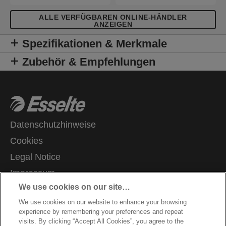
ALLE VERFÜGBAREN ONLINE-HÄNDLER
ANZEIGEN
Spezifikationen & Merkmale
Zubehör & Empfehlungen
Datenschutzhinweise
Cookies
Legal Notice
Impressum
We use cookies on our site…
Meine Daten verwalten
We use cookies on our website to enhance your browsing
Kundenservice
experience by remembering your preferences and repeat
Karriere
visits. By clicking “Accept All Cookies”, you agree to the