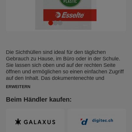
Die Sichthüllen sind ideal für den täglichen
Gebrauch zu Hause, im Büro oder in der Schule.
Sie lassen sich oben und auf der rechten Seite
öffnen und ermöglichen so einen einfachen Zugriff
auf den Inhalt. Das dokumentenechte und
säurefreie Material gewährleistet den Schutz der
ERWEITERN
Dokumente. Hergestellt aus 30% vor Gebrauch
recyceltem PP-Kunststoff (Polypropylen), extern
Beim Händler kaufen:
geprüft und UL-zertifiziert, 100 % recycelbar.