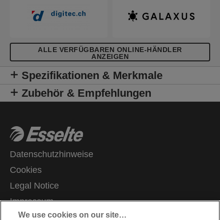
Prospekthüllen im Standardformat verwendet
werden. Diese Dokumentenmappe bietet Platz für
bis zu 150 Blatt Papier (80 g/m²) mit 3 Klappen und
einem raffinierten Verschluss mit Gummizug-
Verschluss, die den Inhalt sicher aufbewahren.
ALLE VERFÜGBAREN ONLINE-HÄNDLER
ANZEIGEN
Erhältlich in verschiedenen leuchtenden Farben
und mit der frischen und trendigen Colour'Breeze-
Spezifikationen & Merkmale
Prägung. Eine frische Brise im Leben!
Zubehör & Empfehlungen
Datenschutzhinweise
Cookies
Legal Notice
Impressum
We use cookies on our site…
Meine Daten verwalten