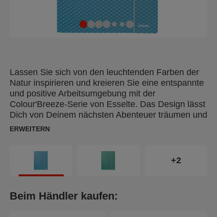
Lassen Sie sich von den leuchtenden Farben der
Natur inspirieren und kreieren Sie eine entspannte
und positive Arbeitsumgebung mit der
Colour'Breeze-Serie von Esselte. Das Design lässt
Dich von Deinem nächsten Abenteuer träumen und
sorgt dafür, dass Du beim Studieren, Lernen oder
ERWEITERN
bei der Arbeit organisiert und motiviert bleibst. Die
Esselte Colour'Breeze Eckspannermappe ist eine
leichte Mappe aus Karton, die für die
+2
Aufbewahrung und den Transport von Notizen,
Projektarbeiten und Prospekten unterwegs oder in
Briefkörben und Regalen verwendet werden kann.
Beim Händler kaufen:
Passt perfekt in den Colour'Breeze Ablagebox und
kann zur Aufbewahrung von Sicht- und