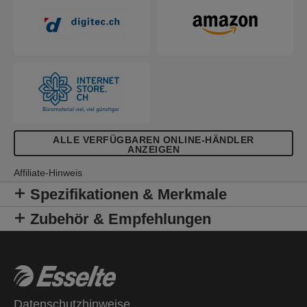
schnell und einfach beschriften können. Mit drei
Klappen am Rückdeckel zur Ablage loser
Unterlagen und mit Gummizug über Vorderecken
zur sicheren Aufbewahrung des Inhalts. Erhältlich
in verschiedenen leuchtenden Farben und mit der
frischen und trendigen Colour'Breeze-Prägung.
Eine frische Brise im Leben!
ALLE VERFÜGBAREN ONLINE-HÄNDLER
ANZEIGEN
Affiliate-Hinweis
Spezifikationen & Merkmale
Zubehör & Empfehlungen
Datenschutzhinweise