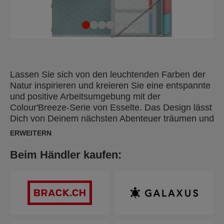
Lassen Sie sich von den leuchtenden Farben der
Natur inspirieren und kreieren Sie eine entspannte
und positive Arbeitsumgebung mit der
Colour'Breeze-Serie von Esselte. Das Design lässt
Dich von Deinem nächsten Abenteuer träumen und
sorgt dafür, dass Du beim Studieren, Lernen oder
ERWEITERN
bei der Arbeit organisiert und motiviert bleibst. Die
Esselte Colour'Breeze Ordnungsmappe im A4-
Beim Händler kaufen:
Format ist leicht und handlich und eignet sich zur
strukturierten Organisation und Aufbewahrung von
Projektunterlagen und häufig verwendeten
Dokumenten. Diese Ordnungsmappe besitzt 6
mehrfarbige Taben und ein herausnehmbares
Inhaltsverzeichnis, so dass Sie jedes Register