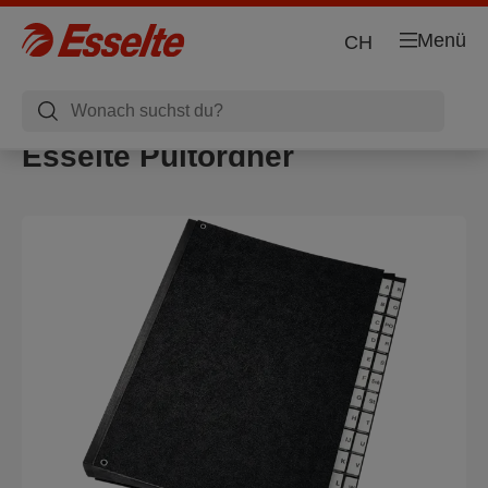
Menü
CH
Esselte Pultordner