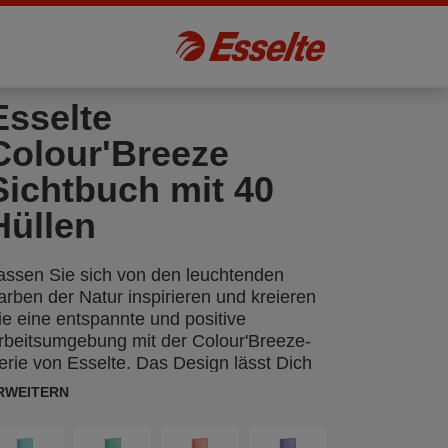
Esselte
Colour'Breeze
Sichtbuch mit 40
Hüllen
assen Sie sich von den leuchtenden
arben der Natur inspirieren und kreieren
ie eine entspannte und positive
rbeitsumgebung mit der Colour'Breeze-
erie von Esselte. Das Design lässt Dich
on Deinem nächsten Abenteuer träumen
RWEITERN
nd sorgt dafür, dass Du beim Studieren,
ernen oder bei der Arbeit organisiert und