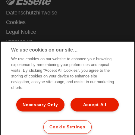
Datenschutzhinweise
Cookies
Legal Notice
Impressum
We use cookies on our site…
Meine Daten verwalten
We use cookies on our website to enhance your browsing
Kundenservice
experience by remembering your preferences and repeat
Karriere
visits. By clicking “Accept All Cookies”, you agree to the
storing of cookies on your device to enhance site
Hinweise zum Verpackungsrecycling
navigation, analyse site usage, and assist in our marketing
efforts.
Garantiebedingungen
Konformitätserklärungen
Necessary Only
Accept All
Sitemap
© 2026 ACCO Brands. All Rights Reserved.
Cookie Settings