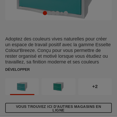
Adoptez des couleurs vives naturelles pour créer
un espace de travail positif avec la gamme Esselte
Colour'Breeze. Conçu pour vous permettre de
rester organisé et motivé lorsque vous étudiez ou
travaillez, sa finition moderne et ses couleurs
relaxantes vous feront rêver à vos prochaines
DÉVELOPPER
aventures. Le bloc de classement Colour'Breeze
vous permettra d'avoir un bureau bien rangé tout
en gardant tous vos objets essentiels quotidiens à
+2
portée de main. Ce bloc à tiroirs en plastique
comprend 2 grands tiroirs et 2 petits tiroirs idéaux
pour tout ranger, des stylos aux chargeurs, en
VOUS TROUVEZ ICI D'AUTRES MAGASINS EN
passant par les dossiers et les documents. Les
LIGNE
tiroirs translucidess et faciles à ouvrir font de ce