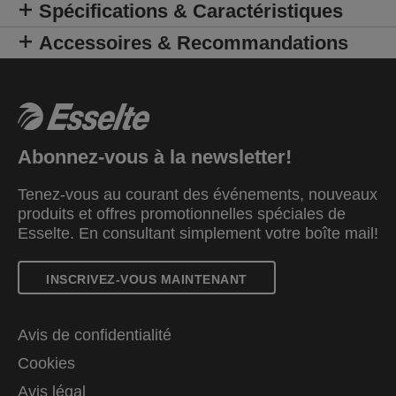
bloc de classement le complément parfait pour
Spécifications & Caractéristiques
votre maison ou votre bureau. Disponible dans 4
Accessoires & Recommandations
couleurs vibrantes avec une finition Colour'Breeze
au design en relief moderne. Un vent de fraîcheur
dans votre vie !
Abonnez-vous à la newsletter!
Tenez-vous au courant des événements, nouveaux
produits et offres promotionnelles spéciales de
Esselte. En consultant simplement votre boîte mail!
INSCRIVEZ-VOUS MAINTENANT
Avis de confidentialité
Cookies
Avis légal