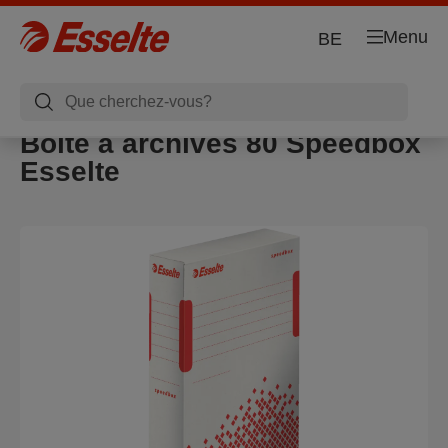
Menu
BE
Boîte à archives 80 Speedbox
Esselte