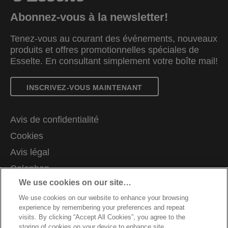
Abonnez-vous à la newsletter!
Tenez-vous au courant des événements, nouveaux
produits et offres promotionnelles spéciales de
Esselte. En consultant simplement votre boîte mail!
INSCRIVEZ-VOUS MAINTENANT
Avis de confidentialité
Cookies
Avis légal
Colophon
We use cookies on our site…
Demande de données complètes
We use cookies on our website to enhance your browsing
Support client
experience by remembering your preferences and repeat
Carrières
visits. By clicking “Accept All Cookies”, you agree to the
storing of cookies on your device to enhance site