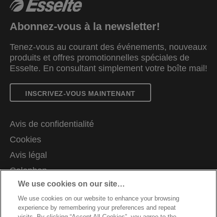
Abonnez-vous à la newsletter!
Tenez-vous au courant des événements, nouveaux
produits et offres promotionnelles spéciales de
Esselte. En consultant simplement votre boîte mail!
INSCRIVEZ-VOUS MAINTENANT
Avis de confidentialité
Cookies
Avis légal
Colophon
We use cookies on our site…
Demande de données complètes
We use cookies on our website to enhance your browsing
Support client
experience by remembering your preferences and repeat
Carrières
visits. By clicking “Accept All Cookies”, you agree to the