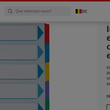
BE
I
d
v
s
D