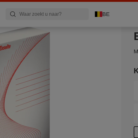
BE
M
K