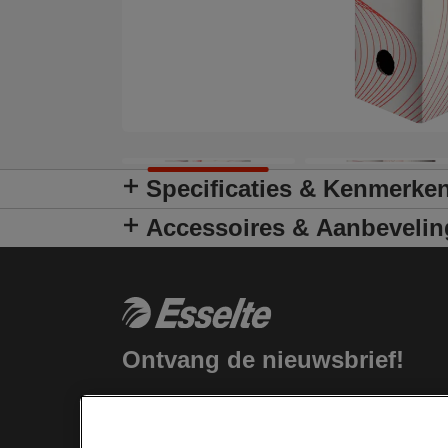
Specificaties & Kenmerke
Accessoires & Aanbeveli
Ontvang de nieuwsbrief!
Blijf op de hoogte van nieuwe producten
en speciale aanbiedingen van Esselte.
Gemakkelijk vanuit je inbox!