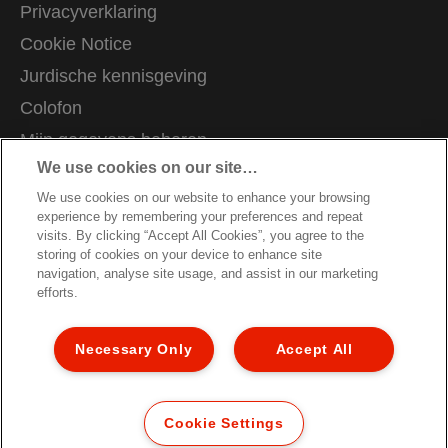
Privacyverklaring
Cookie Notice
Jurdische kennisgeving
Colofon
Mijn gegevens beheren
We use cookies on our site…
Vacatures
We use cookies on our website to enhance your browsing
Richtlijnen bij recycling van verpakkingen
experience by remembering your preferences and repeat
Garantievoorwaarden
visits. By clicking “Accept All Cookies”, you agree to the
storing of cookies on your device to enhance site
Conformiteitsverklaringen
navigation, analyse site usage, and assist in our marketing
efforts.
Sitemap
Garantievoorwaarden
Necessary Only
Accept All
Klantenservice
© 2026 ACCO Brands. All Rights Reserved.
Cookie Settings