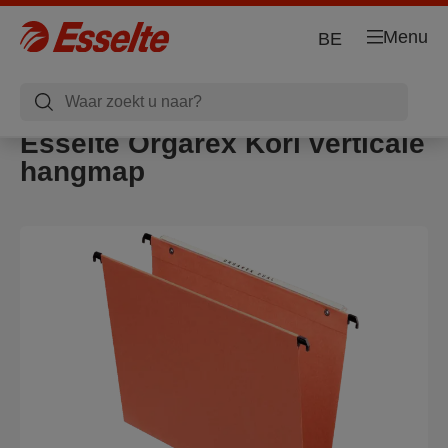
Menu
BE
Esselte Orgarex Kori verticale
hangmap