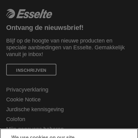
Ontvang de nieuwsbrief!
Blijf op de hoogte van nieuwe producten en
speciale aanbiedingen van Esselte. Gemakkelijk
vanuit je inbox!
INSCHRIJVEN
Privacyverklaring
Cookie Notice
Jurdische kennisgeving
Colofon
Mijn gegevens beheren
We use cookies on our site…