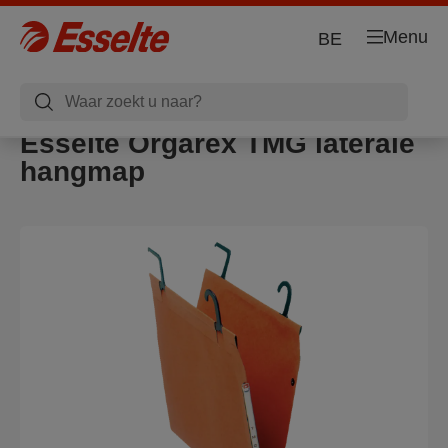
Menu
BE
Esselte Orgarex TMG laterale
hangmap