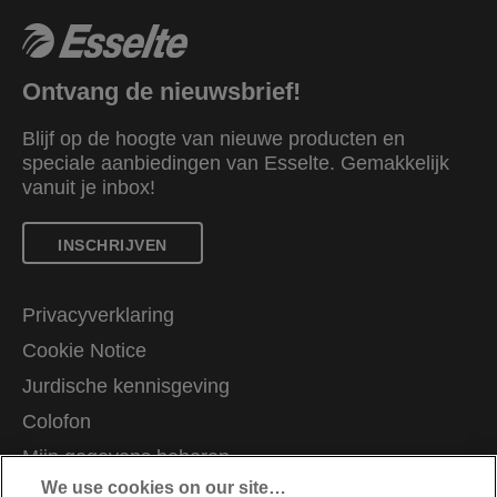
Ontvang de nieuwsbrief!
Blijf op de hoogte van nieuwe producten en
speciale aanbiedingen van Esselte. Gemakkelijk
vanuit je inbox!
INSCHRIJVEN
Privacyverklaring
Cookie Notice
Jurdische kennisgeving
Colofon
Mijn gegevens beheren
We use cookies on our site…
Vacatures