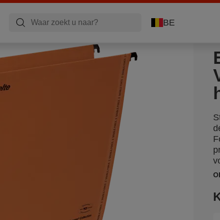
BE
S
d
F
p
v
O
K