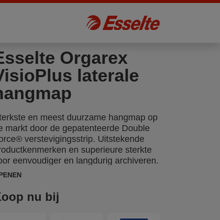
Esselte Orgarex
VisioPlus laterale
hangmap
terkste en meest duurzame hangmap op
e markt door de gepatenteerde Double
orce® verstevigingsstrip. Uitstekende
roductkenmerken en superieure sterkte
oor eenvoudiger en langdurig archiveren.
PENEN
oop nu bij