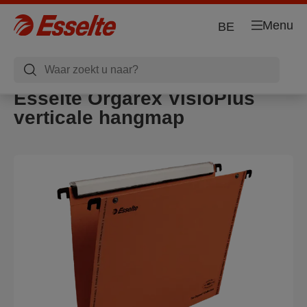
Menu
BE
Esselte Orgarex VisioPlus
verticale hangmap