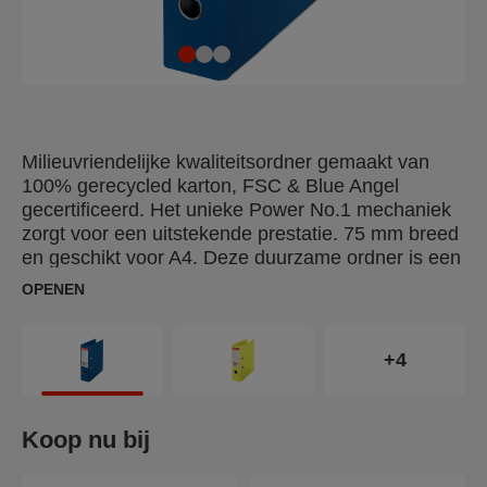
Milieuvriendelijke kwaliteitsordner gemaakt van
100% gerecycled karton, FSC & Blue Angel
gecertificeerd. Het unieke Power No.1 mechaniek
zorgt voor een uitstekende prestatie. 75 mm breed
en geschikt voor A4. Deze duurzame ordner is een
perfecte aanvulling op de andere milieuvriendelijke
OPENEN
producten van Esselte, zoals de gerecyclede
showtassen en zichtmappen. Modern en fris
kleurenconcept dat past bij de Esselte Vivida range
+4
en er thuis en op kantoor geweldig uitziet. De
Esselte ordners verbeteren jouw werkplek en
dragen bij aan het milieu van onze planeet.
Koop nu bij