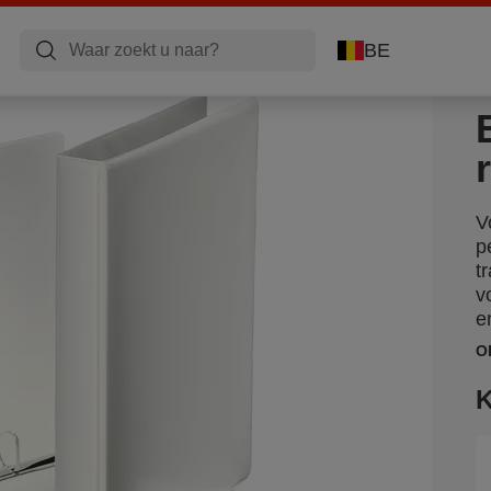
BE
V
p
t
v
e
O
K