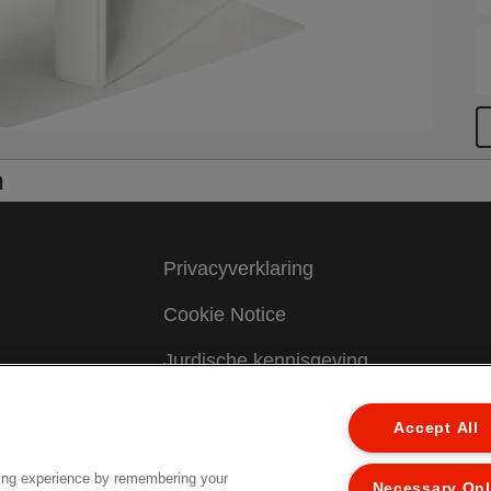
n
Privacyverklaring
Cookie Notice
Jurdische kennisgeving
Colofon
Accept All
Mijn gegevens beheren
ing experience by remembering your
Necessary On