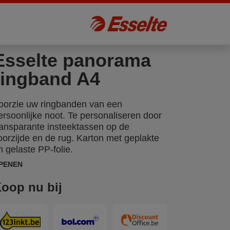
Esselte panorama
ringband A4
oorzie uw ringbanden van een
ersoonlijke noot. Te personaliseren door
ransparante insteektassen op de
oorzijde en de rug. Karton met geplakte
n gelaste PP-folie.
PENEN
oop nu bij