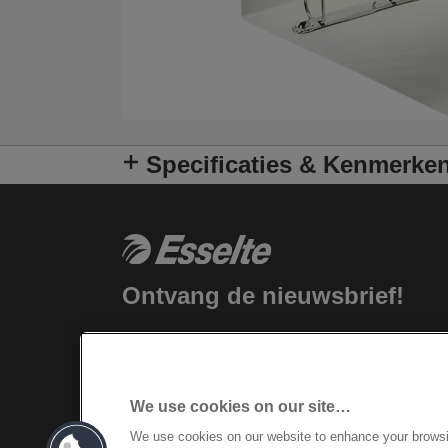
Specificaties & Kenmerke
Ontvang de nieuwsbrief!
Blijf op de hoogte van nieuwe producten
en speciale aanbiedingen van Esselte.
Gemakkelijk vanuit je inbox!
We use cookies on our site…
INSCHRIJVEN
We use cookies on our website to enhance your brows