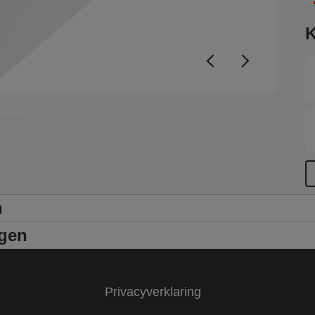
K
n
ngen
Privacyverklaring