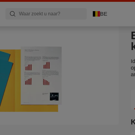
BE
I
o
a
K