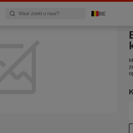
BE
M
z
o
K