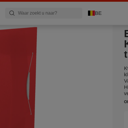
BE
K
k
V
H
v
O