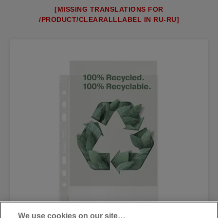
[MISSING TRANSLATIONS FOR
/PRODUCT/CLEARALLLABEL IN RU-RU]
We use cookies on our site…