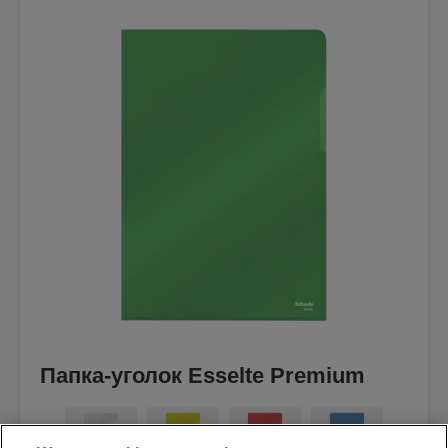
Папка-уголок Esselte Premium