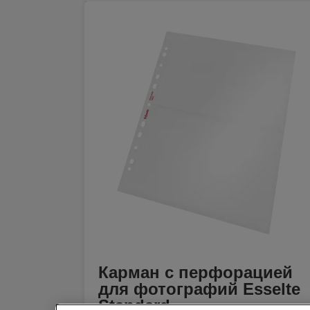
Карман с перфорацией
для фотографий Esselte
Standard