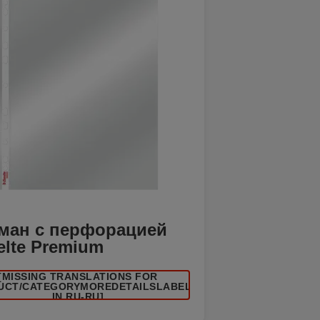
ман с перфорацией
elte Premium
[MISSING TRANSLATIONS FOR
UCT/CATEGORYMOREDETAILSLABEL
IN RU-RU]