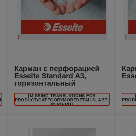
Карман с перфорацией
Кар
Esselte Standard A3,
Ess
горизонтальный
[MISSING TRANSLATIONS FOR
EL
/PRODUCT/CATEGORYMOREDETAILSLABEL
/PROD
IN RU-RU]