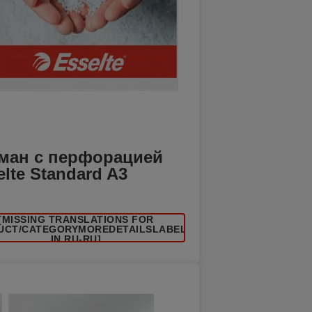
ман с перфорацией
elte Standard A3
[MISSING TRANSLATIONS FOR
UCT/CATEGORYMOREDETAILSLABEL
IN RU-RU]