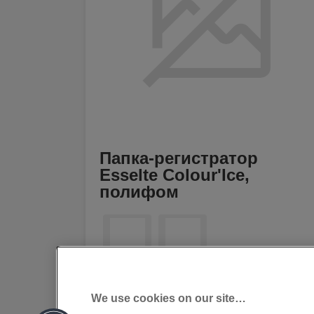
Папка-регистратор
Esselte Colour'Ice,
полифом
[MISSING TRANSLATIONS FOR
/PRODUCT/CATEGORYMOREDETAILSLAB
IN RU-RU]
We use cookies on our site…