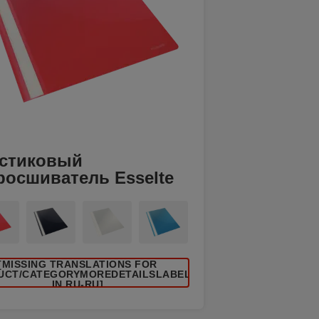
стиковый
росшиватель Esselte
[MISSING TRANSLATIONS FOR
UCT/CATEGORYMOREDETAILSLABEL
IN RU-RU]