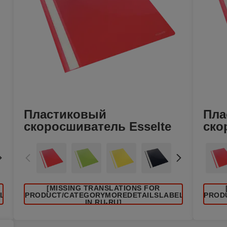
Пластиковый
Пла
скоросшиватель Esselte
ско
[MISSING TRANSLATIONS FOR
EL
/PRODUCT/CATEGORYMOREDETAILSLABEL
/PROD
IN RU-RU]