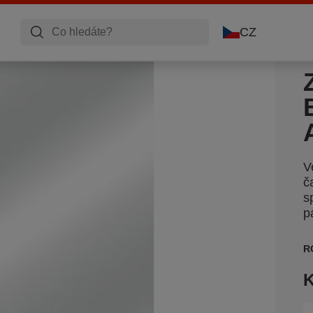
CZ
V
č
s
p
R
K