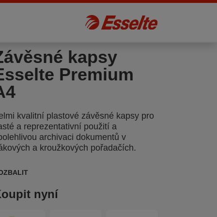
Závěsné kapsy
Esselte Premium
A4
elmi kvalitní plastové závěsné kapsy pro
asté a reprezentativní použití a
polehlivou archivaci dokumentů v
ákových a kroužkových pořadačích.
OZBALIT
oupit nyní