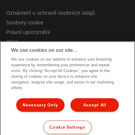
Oznámení o ochraně osobních údajů
Soubory cookie
Právní upozornění
Otisk
We use cookies on our site…
Správa mých dat
We use cookies on our website to enhance your browsing
Kariéra
experience by remembering your preferences and repeat
Pokyny pro recyklaci obalů
visits. By clicking “Accept All Cookies”, you agree to the
storing of cookies on your device to enhance site
Záruční podmínky
navigation, analyse site usage, and assist in our marketing
efforts.
Prohlášení o shodě
Struktura stránky
Necessary Only
Accept All
Zákaznická podpora
© 2026 ACCO Brands. Všechna práva vyhrazena.
Cookie Settings