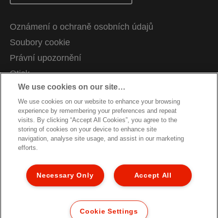
Oznámení o ochraně osobních údajů
Soubory cookie
Právní upozornění
Otisk
We use cookies on our site…
Správa mých dat
We use cookies on our website to enhance your browsing
Kariéra
experience by remembering your preferences and repeat
Pokyny pro recyklaci obalů
visits. By clicking “Accept All Cookies”, you agree to the
storing of cookies on your device to enhance site
Záruční podmínky
navigation, analyse site usage, and assist in our marketing
efforts.
Prohlášení o shodě
Struktura stránky
Necessary Only
Accept All
Zákaznická podpora
© 2026 ACCO Brands. Všechna práva vyhrazena.
Cookie Settings