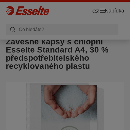
Nabídka
CZ
Závěsné kapsy s chlopní
Esselte Standard A4, 30 %
předspotřebitelského
recyklovaného plastu