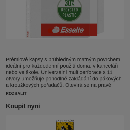
Prémiové kapsy s průhledným matným povrchem
ideální pro každodenní použití doma, v kanceláři
nebo ve škole. Univerzální multiperforace s 11
otvory umožňuje pohodlné zakládání do pákových
a kroužkových pořadačů. Otevírá se na pravé
straně bez nutnosti uvolnění mechanismu
ROZBALIT
pořadače, chlopeň zabraňuje vysunutí dokumentů.
Copy-safe materiál brání obtištění textu na desky a
Koupit nyní
neobsahuje kyseliny, zajišťuje tak spolehlivou
ochranu dokumentů. Vyrobeno z plastu PP
(polypropylen) s 30% podílem
předspotřebitelského materiálu, externě