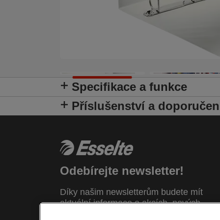
Specifikace a funkce
Příslušenství a doporučen
Odebírejte newsletter!
Díky našim newsletterům budete mít
aktuální informace o akcích, nových
výrobcích a speciálních nabídkách znač