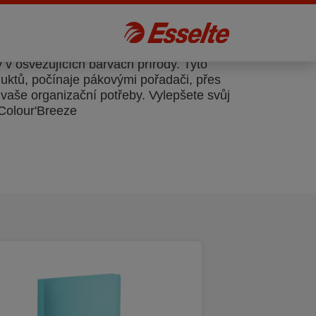
v osvěžujících barvách přírody. Tyto
duktů, počínaje pákovými pořadači, přes
vaše organizační potřeby. Vylepšete svůj
 Colour'Breeze