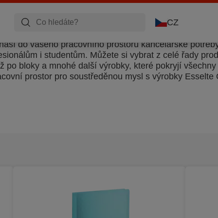
CZ
náší do vašeho pracovního prostoru kancelářské potřeby 
esionálům i studentům. Můžete si vybrat z celé řady pro
 po bloky a mnohé další výrobky, které pokryjí všechny 
racovní prostor pro soustředěnou mysl s výrobky Esselte