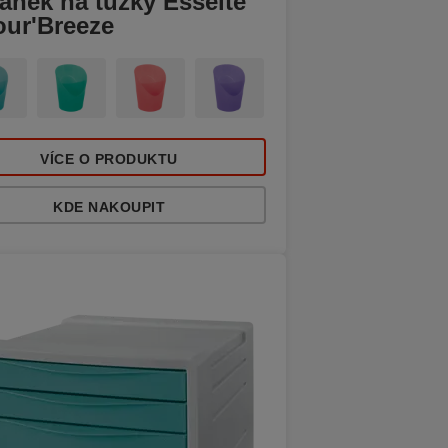
ánek na tužky Esselte
our'Breeze
VÍCE O PRODUKTU
KDE NAKOUPIT