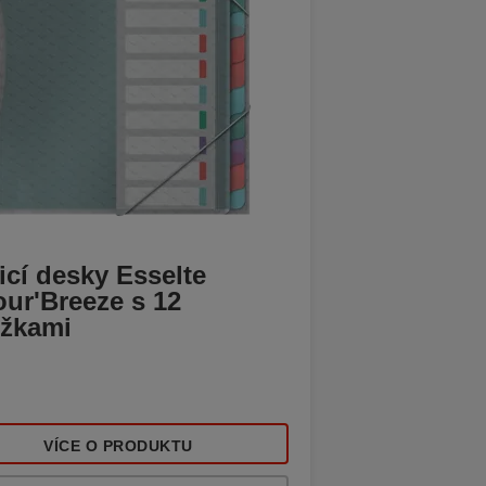
icí desky Esselte
our'Breeze s 12
ožkami
VÍCE O PRODUKTU