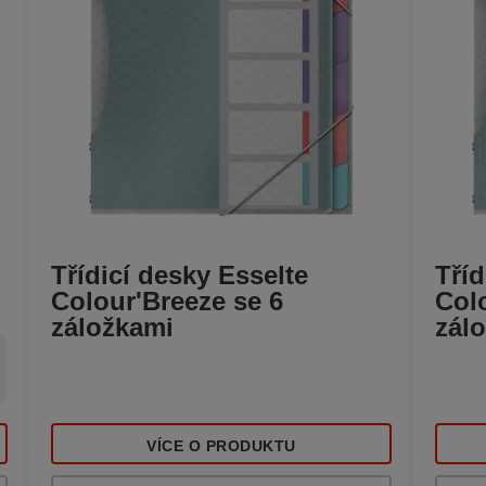
Třídicí desky Esselte
Tříd
Colour'Breeze se 6
Col
záložkami
zál
VÍCE O PRODUKTU