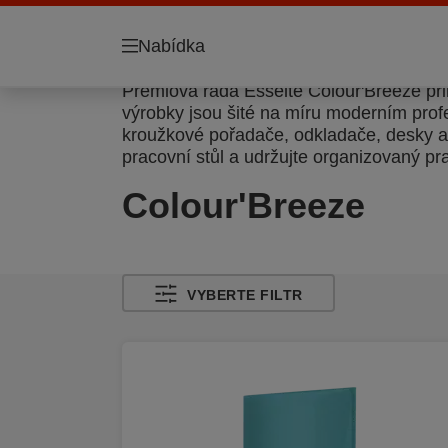
Nabídka
Prémiová řada Esselte Colour'Breeze při
výrobky jsou šité na míru moderním prof
kroužkové pořadače, odkladače, desky až
pracovní stůl a udržujte organizovaný p
Colour'Breeze
VYBERTE FILTR