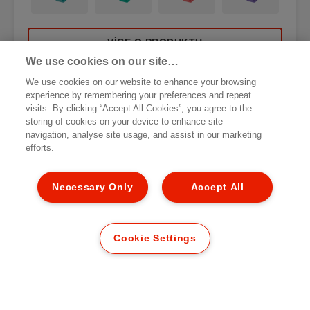
VÍCE O PRODUKTU
We use cookies on our site…
KDE NAKOUPIT
We use cookies on our website to enhance your browsing
experience by remembering your preferences and repeat
visits. By clicking “Accept All Cookies”, you agree to the
storing of cookies on your device to enhance site
navigation, analyse site usage, and assist in our marketing
efforts.
Necessary Only
Accept All
Odebírejte newsletter!
Díky našim newsletterům budete mít aktuální
Cookie Settings
informace o akcích, nových výrobcích a
speciálních nabídkách značky Esselte. Z pohodlí
své e-mailové schránky!
ZAREGISTROVAT SE NYNI