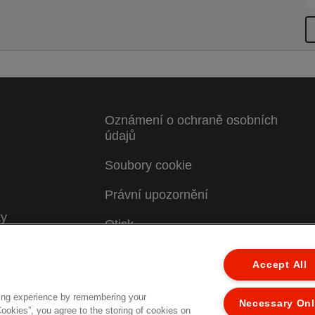
Oznámení o ochraně osobních
údajů
Soubory cookie
Právní upozornění
ky
Otisk
Správa mých dat
Accept All
ing experience by remembering your
Necessary On
Cookies”, you agree to the storing of cookies on