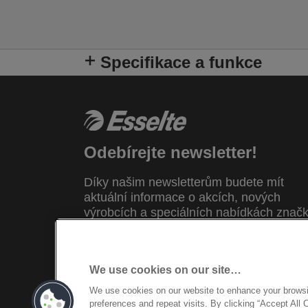
Specifikace a funkce
Odebírejte newsletter!
Díky našim newsletterům budete mít
aktuální informace o akcích, nových
výrobcích a speciálních nabídkách znač
Esselte. Z pohodlí své e-mailové
schránky!
We use cookies on our site…
ZAREGISTROVAT SE NYNI
We use cookies on our website to enhance your brows
preferences and repeat visits. By clicking “Accept All 