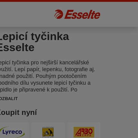
Lepicí tyčinka
Esselte
epicí tyčinka pro nejširší kancelářské
yužití. Lepí papír, lepenku, fotografie aj.
nadné použití. Pouhým pootočením
podního dílu vysunete lepicí tyčinku a
epidlo je připravené k použití. Po
aschnutí lepidla papír nevarhánkovatí.
OZBALIT
aleno v prodejním boxu.
oupit nyní