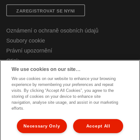
ZAREGISTROVAT SE NYNI
Oznámení o ochraně osobních údajů
Soubory cookie
Právní upozornění
Otisk
We use cookies on our site…
Správa mých dat
We use cookies on our website to enhance your browsing
Kariéra
experience by remembering your preferences and repeat
Pokyny pro recyklaci obalů
visits. By clicking “Accept All Cookies”, you agree to the
storing of cookies on your device to enhance site
Záruční podmínky
navigation, analyse site usage, and assist in our marketing
efforts.
Prohlášení o shodě
Struktura stránky
Necessary Only
Accept All
Zákaznická podpora