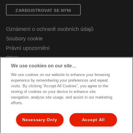
ZAREGISTROVAT SE NYNI
Oznámení o ochraně osobních údajů
Soubory cookie
Právní upozornění
Otisk
We use cookies on our site…
Správa mých dat
We use cookies on our website to enhance your browsing
Kariéra
experience by remembering your preferences and repeat
Pokyny pro recyklaci obalů
visits. By clicking “Accept All Cookies”, you agree to the
storing of cookies on your device to enhance site
Záruční podmínky
navigation, analyse site usage, and assist in our marketing
efforts.
Prohlášení o shodě
Struktura stránky
Necessary Only
Accept All
Zákaznická podpora