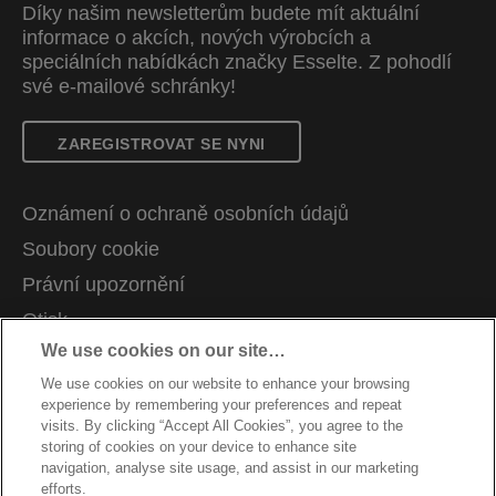
Díky našim newsletterům budete mít aktuální
informace o akcích, nových výrobcích a
speciálních nabídkách značky Esselte. Z pohodlí
své e-mailové schránky!
ZAREGISTROVAT SE NYNI
Oznámení o ochraně osobních údajů
Soubory cookie
Právní upozornění
Otisk
We use cookies on our site…
Správa mých dat
We use cookies on our website to enhance your browsing
Kariéra
experience by remembering your preferences and repeat
Pokyny pro recyklaci obalů
visits. By clicking “Accept All Cookies”, you agree to the
storing of cookies on your device to enhance site
Záruční podmínky
navigation, analyse site usage, and assist in our marketing
efforts.