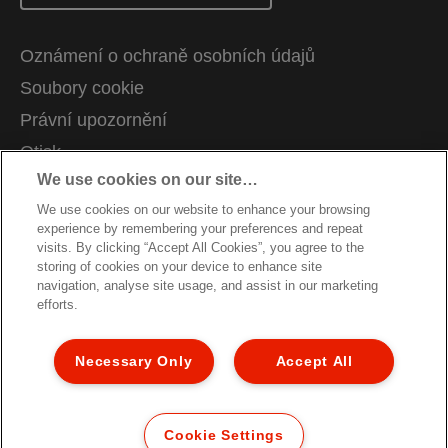
Oznámení o ochraně osobních údajů
Soubory cookie
Právní upozornění
Otisk
We use cookies on our site…
Správa mých dat
We use cookies on our website to enhance your browsing
Kariéra
experience by remembering your preferences and repeat
Pokyny pro recyklaci obalů
visits. By clicking “Accept All Cookies”, you agree to the
storing of cookies on your device to enhance site
Záruční podmínky
navigation, analyse site usage, and assist in our marketing
efforts.
Prohlášení o shodě
Struktura stránky
Necessary Only
Accept All
Zákaznická podpora
© 2026 ACCO Brands. Všechna práva vyhrazena.
Cookie Settings