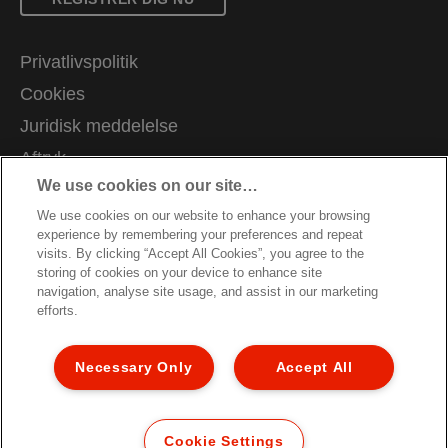
Privatlivspolitik
Cookies
Juridisk meddelelse
Aftryk
We use cookies on our site…
Administrer mine data
We use cookies on our website to enhance your browsing
Kundesupport
experience by remembering your preferences and repeat
Karrierer
visits. By clicking “Accept All Cookies”, you agree to the
storing of cookies on your device to enhance site
Garantibetingelser
navigation, analyse site usage, and assist in our marketing
efforts.
Overensstemmelseserklæringer
Vejledning om genbrug af emballage
Necessary Only
Accept All
Sitemap
© 2026 ACCO Brands. All Rights Reserved.
Cookie Settings