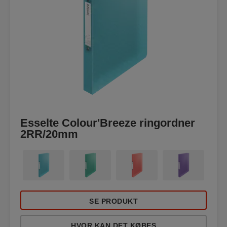
Esselte Colour'Breeze ringordner
2RR/20mm
SE PRODUKT
HVOR KAN DET KØBES