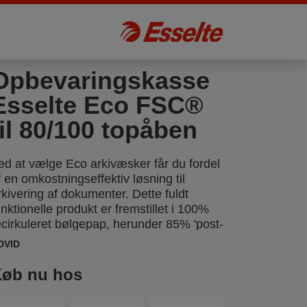
Opbevaringskasse
Esselte Eco FSC®
til 80/100 topåben
ed at vælge Eco arkivæsker får du fordel
f en omkostningseffektiv løsning til
rkivering af dokumenter. Dette fuldt
unktionelle produkt er fremstillet i 100%
ecirkuleret bølgepap, herunder 85% 'post-
onsumer' materiale. Den er 100%
DVID
ecirkulerbar og FSC®-certificeret.
øb nu hos