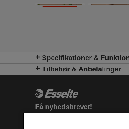
Specifikationer & Funktio
Tilbehør & Anbefalinger
Få nyhedsbrevet!
Hold dig up-to-date om Esselte
begivenheder, nye produkter og særlige