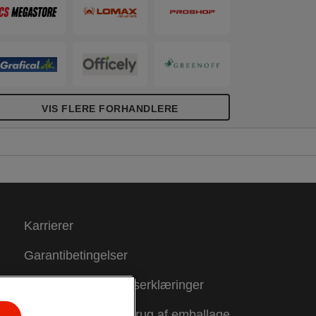
VIS FLERE FORHANDLERE
Karrierer
Garantibetingelser
Overensstemmelseserklæringer
Vejledning om genbrug af emballage