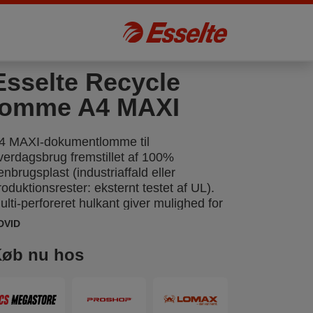
Esselte Recycle
lomme A4 MAXI
4 MAXI-dokumentlomme til
verdagsbrug fremstillet af 100%
enbrugsplast (industriaffald eller
roduktionsrester: eksternt testet af UL).
ulti-perforeret hulkant giver mulighed for
raktisk opbevaring af dokumenter i
DVID
revordnere og ringordnere. Kan rumme
lere A4-ark end standardlommer, op til 80.
øb nu hos
ele produktet kan genbruges og
ecirkuleres igen. Den er pakket i en
apæske, som også er 100% recirkuleret
g kan recirkuleres. Fremstillet i Europa.