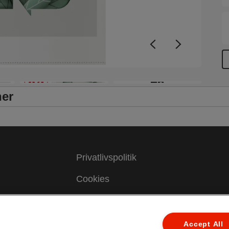
+6
ner
Privatlivspolitik
Cookies
Juridisk meddelelse
Aftryk
Accept All